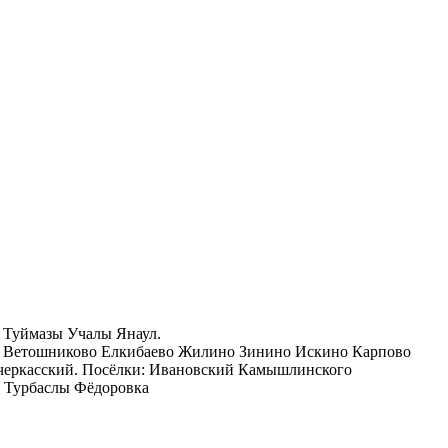
 Туймазы Учалы Янаул.
а Ветошниково Елкибаево Жилино Зинино Искино Карпово
черкасский. Посёлки: Ивановский Камышлинского
е Турбаслы Фёдоровка