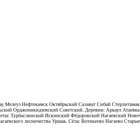
у Мелеуз Нефтекамск Октябрьский Салават Сибай Стерлитамак
ский Орджоникидзевский Советский. Деревни: Аркаул Атаевк
веты: Турбаслинский Искинский Фёдоровский Нагаевский Ново
гаевского лесничества Уршак. Сёла: Вотикеево Нагаево Стары