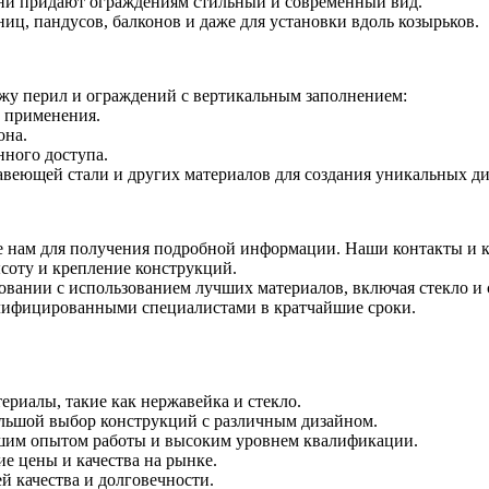
чни придают ограждениям стильный и современный вид.
иц, пандусов, балконов и даже для установки вдоль козырьков.
жу перил и ограждений с вертикальным заполнением:
о применения.
она.
нного доступа.
веющей стали и других материалов для создания уникальных ди
ите нам для получения подробной информации. Наши контакты и к
соту и крепление конструкций.
овании с использованием лучших материалов, включая стекло и 
алифицированными специалистами в кратчайшие сроки.
ериалы, такие как нержавейка и стекло.
ольшой выбор конструкций с различным дизайном.
шим опытом работы и высоким уровнем квалификации.
е цены и качества на рынке.
й качества и долговечности.