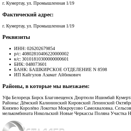
г. Кумертау, ул. Промышленная 1/19
Фактический адрес:
г. Кумертау, ул. Промышленная 1/19
Реквизиты
ИНН: 026202679854
р/с: 40802810406220000002
к/с: 30101810300000000601
БИК: 048073601
БАНК: БАШКИРСКОЕ ОТДЕЛЕНИЕ N 8598
ИП Кайгулов Азамат Айбикович
Районы, в которые мы выезжаем:
Уфа Белорецк Бирск Благовещенск Дюртюли Ишимбай Кумерта
Районы: Дёмский Калининский Кировский Ленинский Октябрь
Князево Королёво Локотки Мокроусово Самохваловка. Сельсо
мелькомбината Никольский Новые Черкассы Поляна Участка На