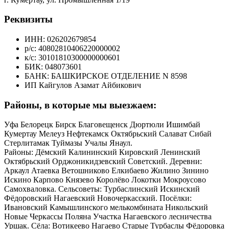
Реквизиты
ИНН: 026202679854
р/с: 40802810406220000002
к/с: 30101810300000000601
БИК: 048073601
БАНК: БАШКИРСКОЕ ОТДЕЛЕНИЕ N 8598
ИП Кайгулов Азамат Айбикович
Районы, в которые мы выезжаем:
Уфа Белорецк Бирск Благовещенск Дюртюли Ишимбай
Кумертау Мелеуз Нефтекамск Октябрьский Салават Сибай
Стерлитамак Туймазы Учалы Янаул.
Районы: Дёмский Калининский Кировский Ленинский
Октябрьский Орджоникидзевский Советский. Деревни:
Аркаул Атаевка Ветошниково Елкибаево Жилино Зинино
Искино Карпово Князево Королёво Локотки Мокроусово
Самохваловка. Сельсоветы: Турбаслинский Искинский
Фёдоровский Нагаевский Новочеркасский. Посёлки:
Ивановский Камышлинского мелькомбината Никольский
Новые Черкассы Поляна Участка Нагаевского лесничества
Уршак. Сёла: Вотикеево Нагаево Старые Турбаслы Фёдоровка