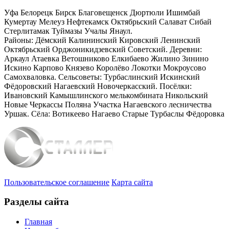
Уфа Белорецк Бирск Благовещенск Дюртюли Ишимбай
Кумертау Мелеуз Нефтекамск Октябрьский Салават Сибай
Стерлитамак Туймазы Учалы Янаул.
Районы: Дёмский Калининский Кировский Ленинский
Октябрьский Орджоникидзевский Советский. Деревни:
Аркаул Атаевка Ветошниково Елкибаево Жилино Зинино
Искино Карпово Князево Королёво Локотки Мокроусово
Самохваловка. Сельсоветы: Турбаслинский Искинский
Фёдоровский Нагаевский Новочеркасский. Посёлки:
Ивановский Камышлинского мелькомбината Никольский
Новые Черкассы Поляна Участка Нагаевского лесничества
Уршак. Сёла: Вотикеево Нагаево Старые Турбаслы Фёдоровка
Пользовательское соглашение
Карта сайта
Разделы сайта
Главная