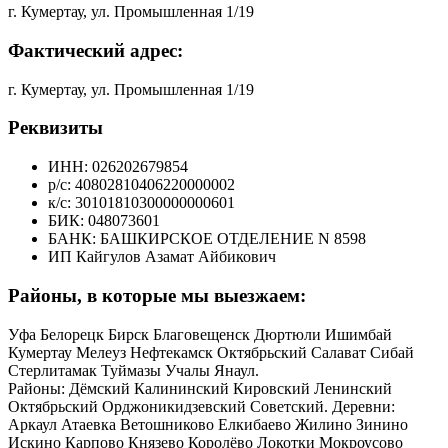
г. Кумертау, ул. Промышленная 1/19
Фактический адрес:
г. Кумертау, ул. Промышленная 1/19
Реквизиты
ИНН: 026202679854
р/с: 40802810406220000002
к/с: 30101810300000000601
БИК: 048073601
БАНК: БАШКИРСКОЕ ОТДЕЛЕНИЕ N 8598
ИП Кайгулов Азамат Айбикович
Районы, в которые мы выезжаем:
Уфа Белорецк Бирск Благовещенск Дюртюли Ишимбай
Кумертау Мелеуз Нефтекамск Октябрьский Салават Сибай
Стерлитамак Туймазы Учалы Янаул.
Районы: Дёмский Калининский Кировский Ленинский
Октябрьский Орджоникидзевский Советский. Деревни:
Аркаул Атаевка Ветошниково Елкибаево Жилино Зинино
Искино Карпово Князево Королёво Локотки Мокроусово